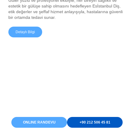
Güler yüzlü ve profesyonel ekibiyle, her bireyin sağlıklı ve
estetik bir gülüşe sahip olmasını hedefleyen Esİstanbul Diş,
etik değerler ve şeffaf hizmet anlayışıyla, hastalarına güvenli
bir ortamda tedavi sunar.
Detaylı Bilgi
Gülüşünüzü Yenilemek
İçin Hazır Mısınız?
Esİstanbul Diş olarak, sağlıklı ve estetik bir gülüşe
kavuşmanız için yanınızdayız. Online randevu alarak veya
telefonla bizi arayarak tedavi sürecinizi başlatabilirsiniz.
Modern ekipmanlarımız ve uzman kadromuzla sizleri
bekliyoruz!
ONLINE RANDEVU
+90 212 506 45 81