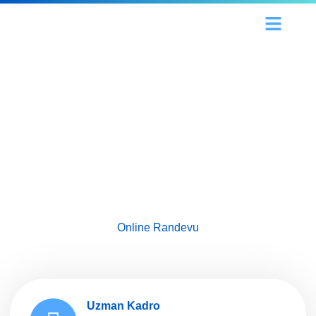
Diş Tedavileri & Ortodontik
Tedavi
Es İstanbul Diş Kliniği tüm diş tedavilerinin
yanında ortodontik tedavi (şeffaf plak
tedavisi, diş teli tedavisi) alanındada uzman
hekimleri ile hizmet vermektedir.
Online Randevu
Uzman Kadro