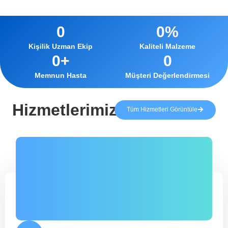
0
0
%
Kişilik Uzman Ekip
Kaliteli Malzeme
0
+
0
Memnun Hasta
Müşteri Değerlendirmesi
Hizmetlerimiz
Tüm Hizmetleri Görüntüle