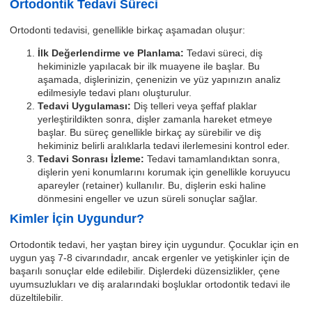
Ortodontik Tedavi Süreci
Ortodonti tedavisi, genellikle birkaç aşamadan oluşur:
İlk Değerlendirme ve Planlama:
Tedavi süreci, diş
hekiminizle yapılacak bir ilk muayene ile başlar. Bu
aşamada, dişlerinizin, çenenizin ve yüz yapınızın analiz
edilmesiyle tedavi planı oluşturulur.
Tedavi Uygulaması:
Diş telleri veya şeffaf plaklar
yerleştirildikten sonra, dişler zamanla hareket etmeye
başlar. Bu süreç genellikle birkaç ay sürebilir ve diş
hekiminiz belirli aralıklarla tedavi ilerlemesini kontrol eder.
Tedavi Sonrası İzleme:
Tedavi tamamlandıktan sonra,
dişlerin yeni konumlarını korumak için genellikle koruyucu
apareyler (retainer) kullanılır. Bu, dişlerin eski haline
dönmesini engeller ve uzun süreli sonuçlar sağlar.
Kimler İçin Uygundur?
Ortodontik tedavi, her yaştan birey için uygundur. Çocuklar için en
uygun yaş 7-8 civarındadır, ancak ergenler ve yetişkinler için de
başarılı sonuçlar elde edilebilir. Dişlerdeki düzensizlikler, çene
uyumsuzlukları ve diş aralarındaki boşluklar ortodontik tedavi ile
düzeltilebilir.