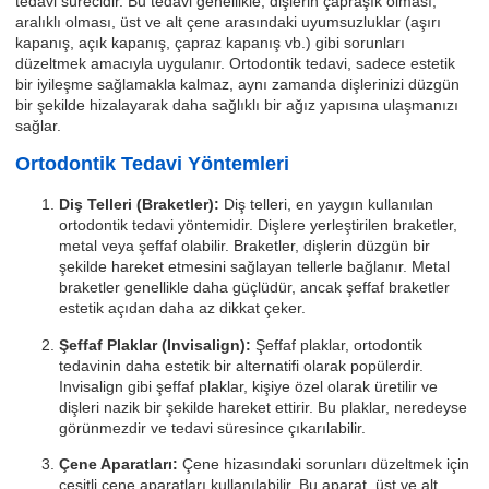
tedavi sürecidir. Bu tedavi genellikle, dişlerin çapraşık olması,
aralıklı olması, üst ve alt çene arasındaki uyumsuzluklar (aşırı
kapanış, açık kapanış, çapraz kapanış vb.) gibi sorunları
düzeltmek amacıyla uygulanır. Ortodontik tedavi, sadece estetik
bir iyileşme sağlamakla kalmaz, aynı zamanda dişlerinizi düzgün
bir şekilde hizalayarak daha sağlıklı bir ağız yapısına ulaşmanızı
sağlar.
Ortodontik Tedavi Yöntemleri
Diş Telleri (Braketler):
Diş telleri, en yaygın kullanılan
ortodontik tedavi yöntemidir. Dişlere yerleştirilen braketler,
metal veya şeffaf olabilir. Braketler, dişlerin düzgün bir
şekilde hareket etmesini sağlayan tellerle bağlanır. Metal
braketler genellikle daha güçlüdür, ancak şeffaf braketler
estetik açıdan daha az dikkat çeker.
Şeffaf Plaklar (Invisalign):
Şeffaf plaklar, ortodontik
tedavinin daha estetik bir alternatifi olarak popülerdir.
Invisalign gibi şeffaf plaklar, kişiye özel olarak üretilir ve
dişleri nazik bir şekilde hareket ettirir. Bu plaklar, neredeyse
görünmezdir ve tedavi süresince çıkarılabilir.
Çene Aparatları:
Çene hizasındaki sorunları düzeltmek için
çeşitli çene aparatları kullanılabilir. Bu aparat, üst ve alt