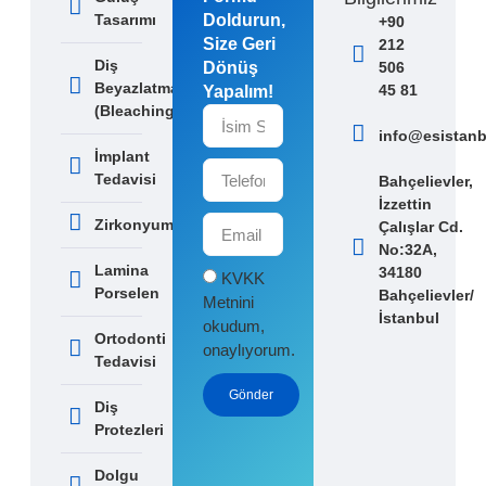
Tasarımı
Doldurun,
+90
Size Geri
212
Diş
Dönüş
506
Beyazlatma
45 81
Yapalım!
(Bleaching)
info@esistanb
İmplant
Tedavisi
Bahçelievler,
İzzettin
Zirkonyum
Çalışlar Cd.
No:32A,
Lamina
34180
KVKK
Porselen
Bahçelievler/
Metni
ni
İstanbul
okudum,
Ortodonti
onaylıyorum.
Tedavisi
Gönder
Diş
Protezleri
Dolgu